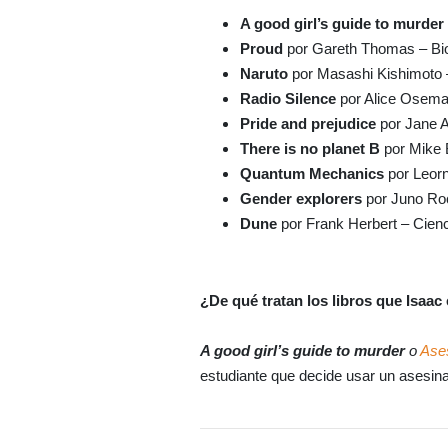
A good girl’s guide to murder
Proud
por Gareth Thomas – B
Naruto
por Masashi Kishimoto
Radio Silence
por Alice Osema
Pride and prejudice
por Jane A
There is no planet B
por Mike 
Quantum Mechanics
por Leorn
Gender explorers
por Juno Ro
Dune
por Frank Herbert – Cienc
¿De qué tratan los libros que Isaac
A good girl’s guide to murde
r
o
Ases
estudiante que decide usar un asesin