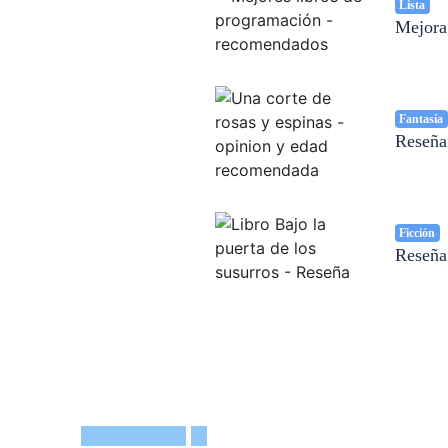
Lista
Mejora 
Fantasía
Reseña
Ficción
Reseña: